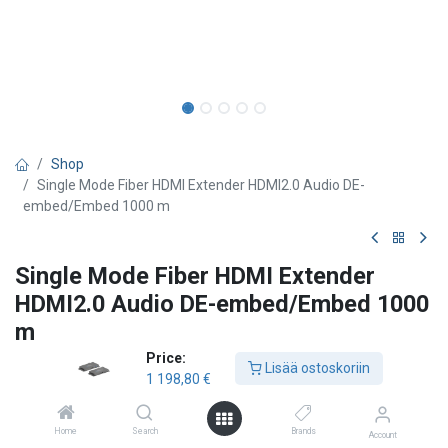
Shop
Single Mode Fiber HDMI Extender HDMI2.0 Audio DE-
embed/Embed 1000 m
Single Mode Fiber HDMI Extender
HDMI2.0 Audio DE-embed/Embed 1000
m
Price:
Purelink
Lisää ostoskoriin
1 198,80
€
18 Gbps (4K 60Hz 4:4:4) ja HDCP 2.2 -tuki HDMI Loop out TX:ssä:
HDMI Loop out -ominaisuuden avulla voit liittää useita näyttöjä.
Home
Search
Brands
HDMI:n siirto simplex single mode LC-kuidun kautta jopa 1000
Account