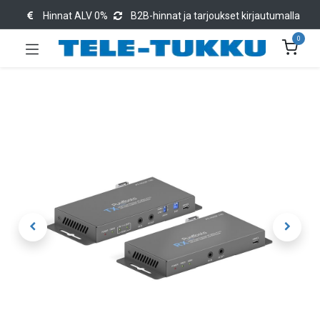
Hinnat ALV 0%
B2B-hinnat ja tarjoukset kirjautumalla
0