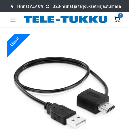
Hinnat ALV 0%
B2B-hinnat ja tarjoukset kirjautumalla
0
Uusi!