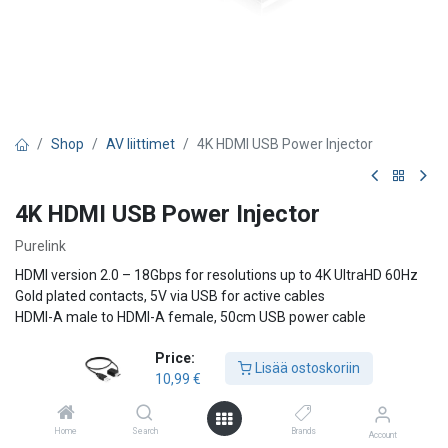
Shop
AV liittimet
4K HDMI USB Power Injector
4K HDMI USB Power Injector
Purelink
HDMI version 2.0 – 18Gbps for resolutions up to 4K UltraHD 60Hz
Gold plated contacts, 5V via USB for active cables
HDMI-A male to HDMI-A female, 50cm USB power cable
Price:
10,99
€
Lisää ostoskoriin
10,99
€
Lisää ostoskoriin
Home
Search
Brands
Account