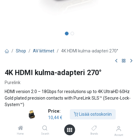
Shop
AV liittimet
4K HDMI kulma-adapteri 270°
4K HDMI kulma-adapteri 270°
Purelink
HDMI version 2.0 – 18Gbps for resolutions up to 4K UltraHD 60Hz
Gold plated precision contacts with PureLink SLS™ (Secure-Lock-
System™)
Price:
HDMI-A male to HDMI-A female, 270° angle
Lisää ostoskoriin
10,44
€
10,44
€
Home
Search
Brands
Account