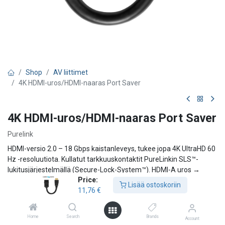
Shop
AV liittimet
4K HDMI-uros/HDMI-naaras Port Saver
4K HDMI-uros/HDMI-naaras Port Saver
Purelink
HDMI-versio 2.0 – 18 Gbps kaistanleveys, tukee jopa 4K UltraHD 60
Hz -resoluutiota. Kullatut tarkkuuskontaktit PureLinkin SLS™-
lukitusjärjestelmällä (Secure-Lock-System™). HDMI-A uros →
Price:
HDMI-A naaras, 10 cm kaapeli.
Lisää ostoskoriin
11,76
€
11,76
€
Home
Search
Brands
Account