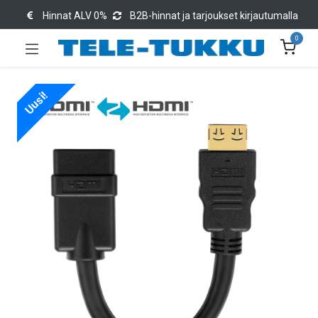
Hinnat ALV 0%
B2B-hinnat ja tarjoukset kirjautumalla
0
Uusi!