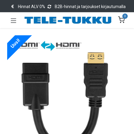
Hinnat ALV 0%
B2B-hinnat ja tarjoukset kirjautumalla
0
Uusi!