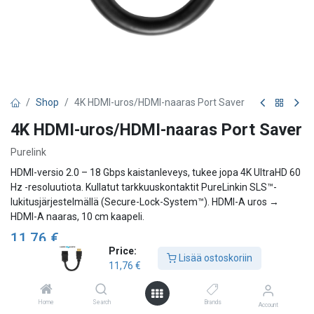
Shop
4K HDMI-uros/HDMI-naaras Port Saver
4K HDMI-uros/HDMI-naaras Port Saver
Purelink
HDMI-versio 2.0 – 18 Gbps kaistanleveys, tukee jopa 4K UltraHD 60
Hz -resoluutiota. Kullatut tarkkuuskontaktit PureLinkin SLS™-
lukitusjärjestelmällä (Secure-Lock-System™). HDMI-A uros →
HDMI-A naaras, 10 cm kaapeli.
11,76
€
Price:
Lisää ostoskoriin
11,76
€
Lisää ostoskoriin
Home
Search
Brands
Account