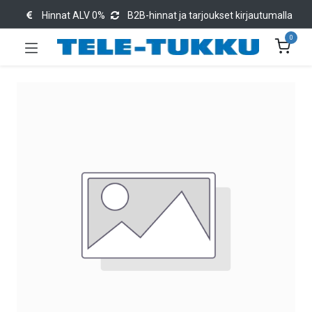
Hinnat ALV 0%
B2B-hinnat ja tarjoukset kirjautumalla
0