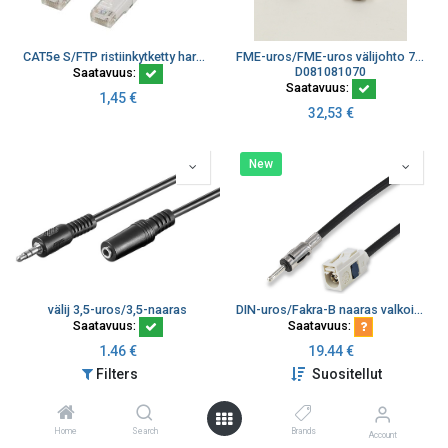
CAT5e S/FTP ristiinkytketty harmaa
FME-uros/FME-uros välijohto 7 m HF214
D081081070
Saatavuus:
Saatavuus:
1,45
€
32,53
€
New
välij 3,5-uros/3,5-naaras
DIN-uros/Fakra-B naaras valkoinen RG58
Saatavuus:
Saatavuus:
1,46
€
19,44
€
Filters
Suositellut
New
New
Home
Search
Brands
Account