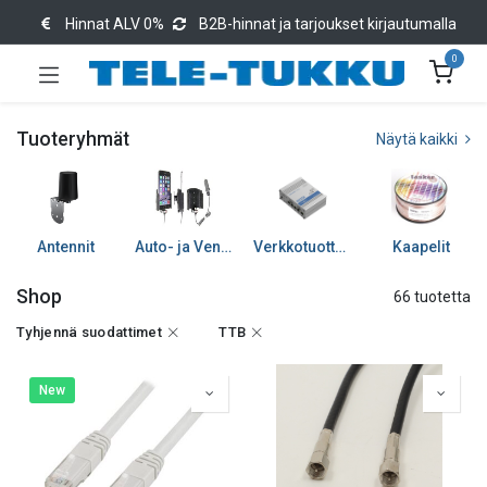
Hinnat ALV 0%
B2B-hinnat ja tarjoukset kirjautumalla
0
Tuoteryhmät
Näytä kaikki
Antennit
Auto- ja Venetarvikkeet
Verkkotuotteet
Kaapelit
Shop
66 tuotetta
Tyhjennä suodattimet
TTB
New