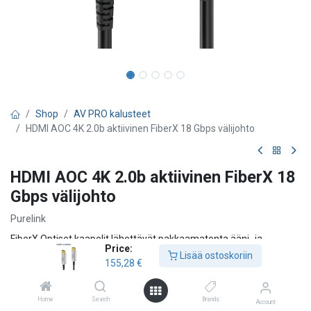
Shop
AV PRO kalusteet
HDMI AOC 4K 2.0b aktiivinen FiberX 18 Gbps välijohto
HDMI AOC 4K 2.0b aktiivinen FiberX 18
Gbps välijohto
Purelink
FiberX Optiset kaapelit lähettävät pakkaamatonta ääni- ja
Price:
videosignaalia jopa 100 metrin etäisyydelle. Kaapeli on suunniteltu
Lisää ostoskoriin
155,28
€
ammattikäyttöön, käsittelee täyden 18 Gbps kaistanleveyden. Se
sisältää sekä kuituoptisia että kuparilankoja, on kevyt, joustava.
Kaapeli tukee CEC:tä, EDID:iä ja HDCP:tä ilman viivettä, latenssia tai
Home
Search
Brands
Account