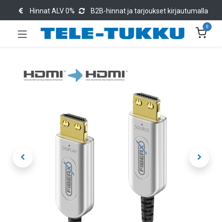
Hinnat ALV 0%
B2B-hinnat ja tarjoukset kirjautumalla
0