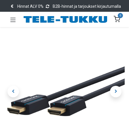
Hinnat ALV 0%
B2B-hinnat ja tarjoukset kirjautumalla
0