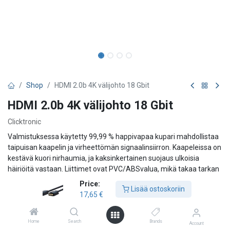
Shop
HDMI 2.0b 4K välijohto 18 Gbit
HDMI 2.0b 4K välijohto 18 Gbit
Clicktronic
Valmistuksessa käytetty 99,99 % happivapaa kupari mahdollistaa
taipuisan kaapelin ja virheettömän signaalinsiirron. Kaapeleissa on
kestävä kuori nirhaumia, ja kaksinkertainen suojaus ulkoisia
häiriöitä vastaan. Liittimet ovat PVC/ABSvalua, mikä takaa tarkan
sovituksen ja hyvän otteen. 24:n karaatin kultapinnoitus parantaa
Price:
Lisää ostoskoriin
kontaktia ja pudottaa vastuksen minimiin. - Johtimet puhtaasta
17,65
€
happivapaasta kuparista - Kaksinkertainen suojaus - 24 karaatin
kultapinnoitetut kontaktit pienentävät vastusta
Home
Search
Brands
Account
17,65
€