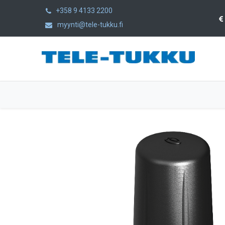
+358 9 4133 2200
myynti@tele-tukku.fi
Etusivu
Tuotteet
Kategoriat