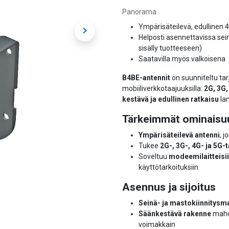
Panorama
Ympärisäteilevä, edullinen
Helposti asennettavissa sein
sisälly tuotteeseen)
Saatavilla myös valkoisena
B4BE-antennit
on suunniteltu t
mobiiliverkkotaajuuksilla:
2G, 3G,
kestävä ja edullinen ratkaisu
lan
Tärkeimmät ominaisu
Ympärisäteilevä antenni
, 
Tukee
2G-, 3G-, 4G- ja 5G-
Soveltuu
modeemilaitteisi
käyttötarkoituksiin
Asennus ja sijoitus
Seinä- ja mastokiinnitysm
Säänkestävä rakenne
mahdo
voimakkain