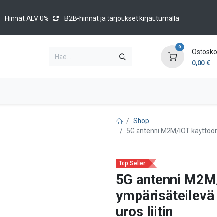
Hinnat ALV 0%
B2B-hinnat ja tarjoukset kirjautumalla
0
Ostoskor
0,00
€
Brands
Luettelot
Blog
Tapahtumat
Shop
5G antenni M2M/IOT käyttöön
Top Seller
5G antenni M2M
ympärisäteilev
uros liitin