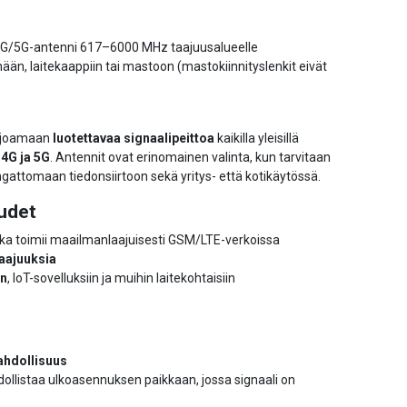
 4G/5G-antenni 617–6000 MHz taajuusalueelle
ään, laitekaappiin tai mastoon (mastokiinnityslenkit eivät
arjoamaan
luotettavaa signaalipeittoa
kaikilla yleisillä
 4G ja 5G
. Antennit ovat erinomainen valinta, kun tarvitaan
gattomaan tiedonsiirtoon sekä yritys- että kotikäytössä.
udet
joka toimii maailmanlaajuisesti GSM/LTE-verkoissa
taajuuksia
in
, IoT-sovelluksiin ja muihin laitekohtaisiin
ahdollisuus
llistaa ulkoasennuksen paikkaan, jossa signaali on