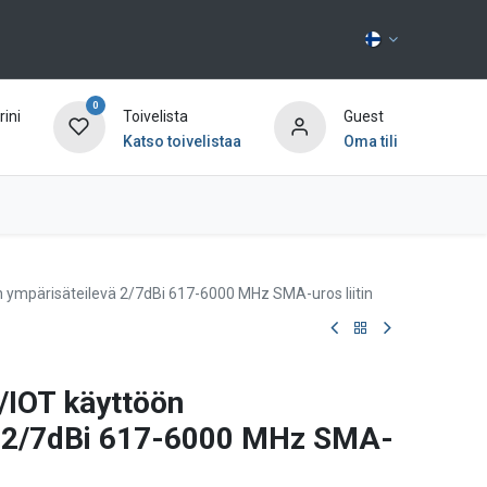
0
ini
Toivelista
Guest
Katso toivelistaa
Oma tili
Ota yhteyttä
 ympärisäteilevä 2/7dBi 617-6000 MHz SMA-uros liitin
/IOT käyttöön
ä 2/7dBi 617-6000 MHz SMA-