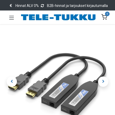
Hinnat ALV 0%
B2B-hinnat ja tarjoukset kirjautumalla
0