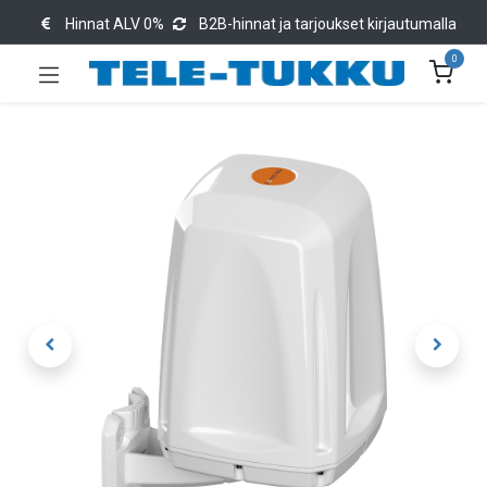
Hinnat ALV 0%
B2B-hinnat ja tarjoukset kirjautumalla
0