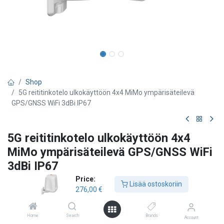
Shop
5G reititinkotelo ulkokäyttöön 4x4 MiMo ympärisäteilevä
GPS/GNSS WiFi 3dBi IP67
5G reititinkotelo ulkokäyttöön 4x4
MiMo ympärisäteilevä GPS/GNSS WiFi
3dBi IP67
Price:
Poynting
Lisää ostoskoriin
276,00
€
- Laajakaistainen 4G/5G antenni 617-4200 MHz, 4x4 MiMo
- Yhteensopiva 2G/3G/4G teknologioiden kanssa
Home
Search
Brands
- Dual Wlan 2.4 GHz ja 5 GHz, 2x2 MiMo
Account