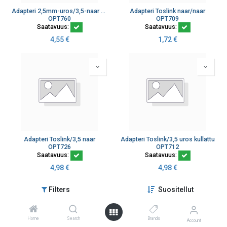
Adapteri 2,5mm-uros/3,5-naar opt
Adapteri Toslink naar/naar
OPT760
OPT709
Saatavuus:
Saatavuus:
4,55
€
1,72
€
Adapteri Toslink/3,5 naar
Adapteri Toslink/3,5 uros kullattu
OPT726
OPT712
Saatavuus:
Saatavuus:
4,98
€
4,98
€
Filters
Suositellut
New
New
Home
Search
Brands
Account