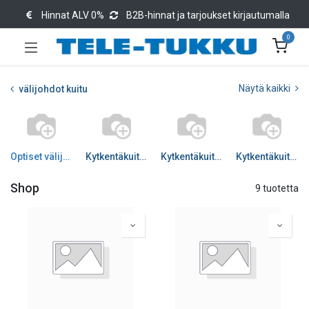
Hinnat ALV 0%
B2B-hinnat ja tarjoukset kirjautumalla
0
Näytä kaikki
välijohdot kuitu
Optiset välijohdot
Kytkentäkuitu SM Simplex
Kytkentäkuitu SM Duplex
Kytkentäkuitu MM
Shop
9 tuotetta