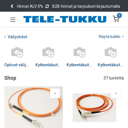
Hinnat ALV 0%
B2B-hinnat ja tarjoukset kirjautumalla
0
Näytä kaikki
Välijohdot
Optiset välijohdot
Kytkentäkuitu SM Simplex
Kytkentäkuitu SM Duplex
Kytkentäkuitu MM
Shop
37 tuotetta