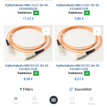
Kytkentäkuitu MM LC/LC 2m 50/125 simplex Ø1,8mm OM2
Kytkentäkuitu MM LC/SC 2m 50/125 simplex Ø2,8mm OM2
FG1M255020
FG1M351020
Saatavuus:
Saatavuus:
11,35
€
9,86
€
Kytkentäkuitu MM SC/SC 2m 50/125 simplex Ø1,8mm OM2
Kytkentäkuitu MM SC/SC 2m 50/125 simplex Ø2,8mm OM2
FG1M211020
FG1M311020
Saatavuus:
Saatavuus:
8,98
€
8,57
€
Filters
Suositellut
Home
Search
Brands
Account