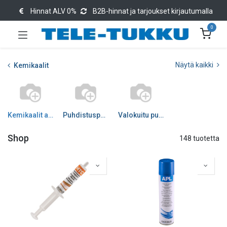
Hinnat ALV 0%
B2B-hinnat ja tarjoukset kirjautumalla
0
Näytä kaikki
Kemikaalit
Kemikaalit astia
Puhdistuspuikot -pyyhkeet
Valokuitu puhdistus
Shop
148 tuotetta