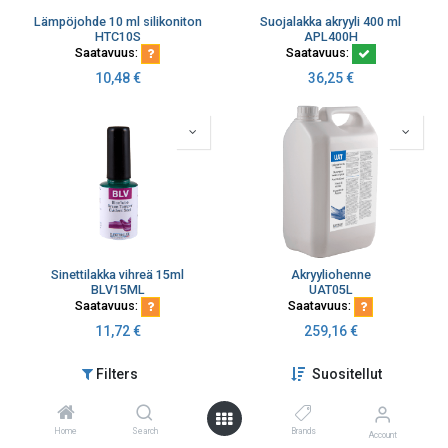
Lämpöjohde 10 ml silikoniton
Suojalakka akryyli 400 ml
HTC10S
APL400H
Saatavuus:
Saatavuus:
10,48
€
36,25
€
Sinettilakka vihreä 15ml
Akryyliohenne
BLV15ML
UAT05L
Saatavuus:
Saatavuus:
11,72
€
259,16
€
Filters
Suositellut
Home
Search
Brands
Account