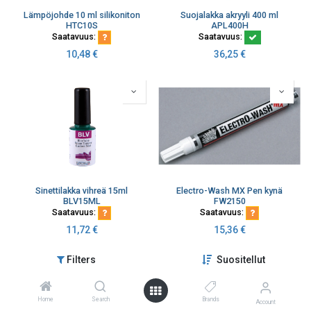
Lämpöjohde 10 ml silikoniton
Suojalakka akryyli 400 ml
HTC10S
APL400H
Saatavuus:
Saatavuus:
10,48
€
36,25
€
Sinettilakka vihreä 15ml
Electro-Wash MX Pen kynä
BLV15ML
FW2150
Saatavuus:
Saatavuus:
11,72
€
15,36
€
Filters
Suositellut
Home
Search
Brands
Account