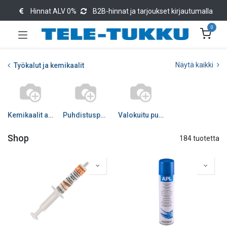
Hinnat ALV 0%
B2B-hinnat ja tarjoukset kirjautumalla
0
Näytä kaikki
Työkalut ja kemikaalit
Kemikaalit astia
Puhdistuspuikot -pyyhkeet
Valokuitu puhdistus
Shop
184 tuotetta