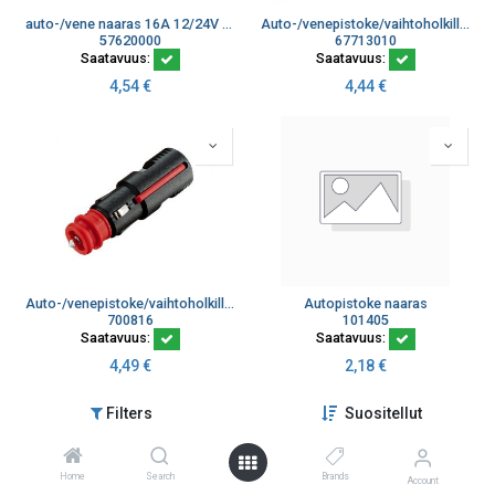
auto-/vene naaras 16A 12/24V 6,3 laattaliittimet
Auto-/venepistoke/vaihtoholkilla 12/24V 16A ruuvitermin
57620000
67713010
Saatavuus:
Saatavuus:
4,54
€
4,44
€
Auto-/venepistoke/vaihtoholkilla 12/24V 8A ruuvitermin 2,5mm²
Autopistoke naaras
700816
101405
Saatavuus:
Saatavuus:
4,49
€
2,18
€
Filters
Suositellut
Home
Search
Brands
Account