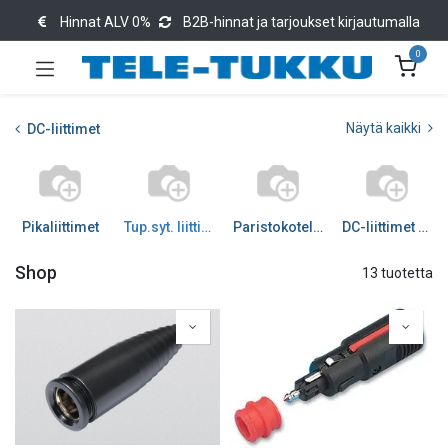
Hinnat ALV 0%
B2B-hinnat ja tarjoukset kirjautumalla
0
Näytä kaikki
DC-liittimet
Pikaliittimet
Tup.syt. liittimet
Paristokotelot, -nepparit
DC-liittimet DC
Shop
13 tuotetta