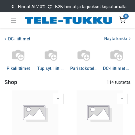
Hinnat ALV 0%
B2B-hinnat ja tarjoukset kirjautumalla
0
Näytä kaikki
DC-liittimet
Pikaliittimet
Tup.syt. liittimet
Paristokotelot, -nepparit
DC-liittimet DC
Shop
114 tuotetta