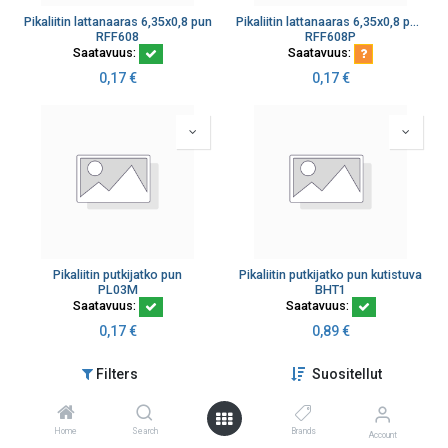
Pikaliitin lattanaaras 6,35x0,8 pun
Pikaliitin lattanaaras 6,35x0,8 pun, kokonaan suojattu
RFF608
RFF608P
Saatavuus:
Saatavuus:
0,17
€
0,17
€
Pikaliitin putkijatko pun
Pikaliitin putkijatko pun kutistuva
PL03M
BHT1
Saatavuus:
Saatavuus:
0,17
€
0,89
€
Filters
Suositellut
Home
Search
Brands
Account