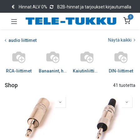
Hinnat ALV 0%
B2B-hinnat ja tarjoukset kirjautumalla
0
Näytä kaikki
audio liittimet
RCA-liittimet
Banaanint, hauenleuat
Kaiutinliittimet
DIN-liittimet
Shop
41 tuotetta