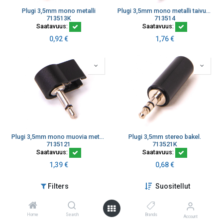
Plugi 3,5mm mono metalli
Plugi 3,5mm mono metalli taivutussuoja MO-106ML Marushin
713513K
713514
Saatavuus:
Saatavuus:
0,92
€
1,76
€
Plugi 3,5mm mono muovia metallikierre MP105-AC
Plugi 3,5mm stereo bakel.
7135121
713521K
Saatavuus:
Saatavuus:
1,39
€
0,68
€
Filters
Suositellut
Home
Search
Brands
Account