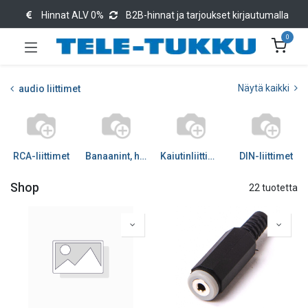
Hinnat ALV 0%
B2B-hinnat ja tarjoukset kirjautumalla
0
Näytä kaikki
audio liittimet
RCA-liittimet
Banaanint, hauenleuat
Kaiutinliittimet
DIN-liittimet
Shop
22 tuotetta