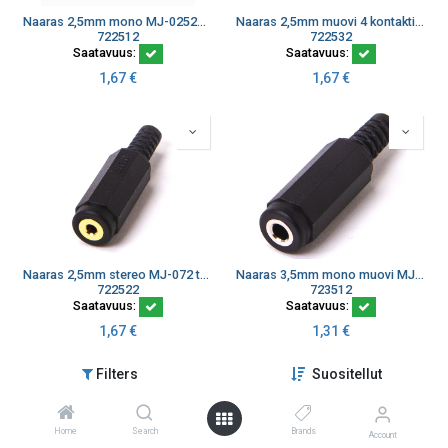
Naaras 2,5mm mono MJ-0252S muovikotelo
Naaras 2,5mm muovi 4 kontaktia MJ-068 RoHS
722512
722532
Saatavuus:
Saatavuus:
1,67
€
1,67
€
Naaras 2,5mm stereo MJ-072 taivutussuoja muovia
Naaras 3,5mm mono muovi MJ-164A
722522
723512
Saatavuus:
Saatavuus:
1,67
€
1,31
€
Filters
Suositellut
Home
Search
Brands
Account