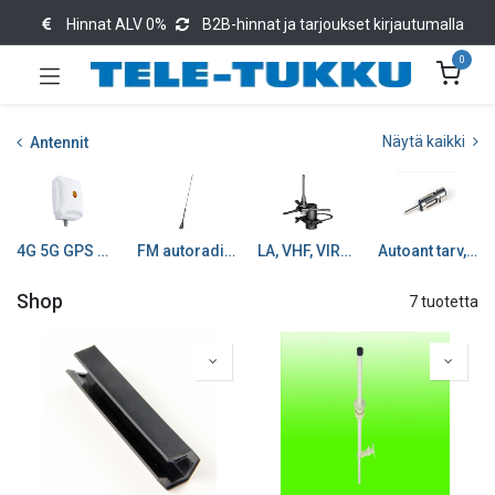
Hinnat ALV 0%
B2B-hinnat ja tarjoukset kirjautumalla
0
Näytä kaikki
Antennit
4G 5G GPS WiFi ...
FM autoradioantennit
LA, VHF, VIRVE GPS
Autoant tarv, piisk, adap
Shop
7 tuotetta