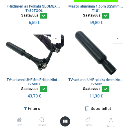
F-liittimen as työkalu GLOMEX TV-antenneille
Masto alumiinia 1,65m ø25mm antenneille T480 ja C3779
T480TOOL
T181
Saatavuus:
Saatavuus:
6,50
€
59,80
€
TV-antenni UHF 5m F-liitin kiint RG59
TV-antenni UHF-piiska 6mm kierre lyhyt
TVM81F
TVM82
Saatavuus:
Saatavuus:
43,70
€
11,30
€
Filters
Suositellut
Home
Search
Brands
Account