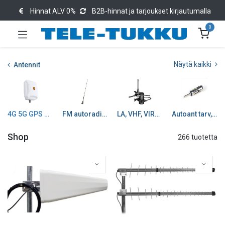
Hinnat ALV 0%
B2B-hinnat ja tarjoukset kirjautumalla
0
Näytä kaikki
Antennit
4G 5G GPS WiFi ...
FM autoradioantennit
LA, VHF, VIRVE GPS
Autoant tarv, piisk, adap
Shop
266 tuotetta