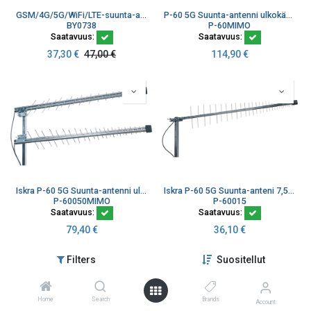
GSM/4G/5G/WiFi/LTE-suunta-antenni 11 dBi koteloitu 698-3800 MHz 10 m SMA-uros LMR200
P-60 5G Suunta-antenni ulkokäyttöön 2x2 MiMo 2x10 m kaapeli SMA-uros
BY0738
P-60MIMO
Saatavuus:
Saatavuus:
37,30
€
47,00
€
114,90
€
Iskra P-60 5G Suunta-antenni ulkokäyttöön 2x2 MiMo 2x5m kaapeli SMA-uros
Iskra P-60 5G Suunta-anteni 7,5-10,5 dBi 1,5 m SMA-uros
P-60050MIMO
P-60015
Saatavuus:
Saatavuus:
79,40
€
36,10
€
Filters
Suositellut
Home
Search
Brands
Account