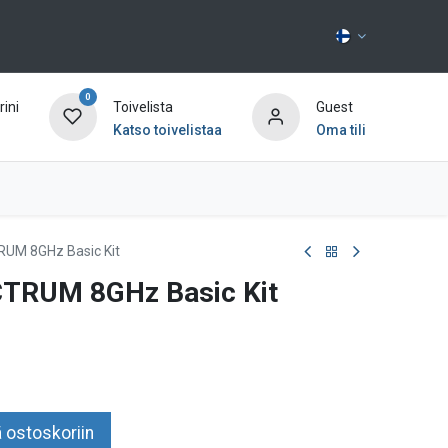
0
ini
Toivelista
Guest
Katso toivelistaa
Oma tili
Ota yhteyttä
UM 8GHz Basic Kit
TRUM 8GHz Basic Kit
 ostoskoriin