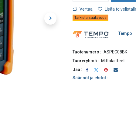
Vertaa
Lisää toivelistall
Tarkista saatavuus
Tempo
Tuotenumero :
ASPEC08BK
Tuoreryhmä :
Mittalaitteet
Jaa :
Säännöt ja ehdot :