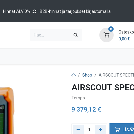
Hinnat ALV 0%
B2B-hinnat ja tarjoukset kirjautumalla
0
Ostoskor
0,00
€
Brands
Luettelot
Blog
Tapahtumat
Shop
AIRSCOUT SPECTR
AIRSCOUT SPEC
Tempo
9 379,12
€
Lisää