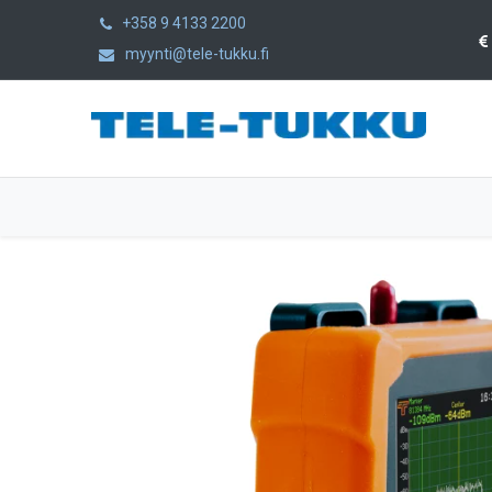
+358 9 4133 2200
myynti@tele-tukku.fi
Etusivu
Tuotteet
Kategoriat