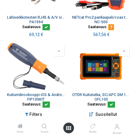
Lähiverkkotesteri RJ45 & A/V sis. F/RCA/BNC-adapterit
NETcat Pro2 parikaapeli/coax testeri
PA1594
NC-500
Saatavuus:
Saatavuus:
69,12
€
567,56
€
Kuitumikroskooppi iOS & Android Autofocus, Autotest, WiFi
OTDR Kuitututka, SC/APC SM 1310/1550nm 26dB 2,5m EDZ
FIP100KIT
OFL100
Saatavuus:
Saatavuus:
2 033,70
€
2 017,78
€
Filters
Suositellut
Home
Search
Brands
Account