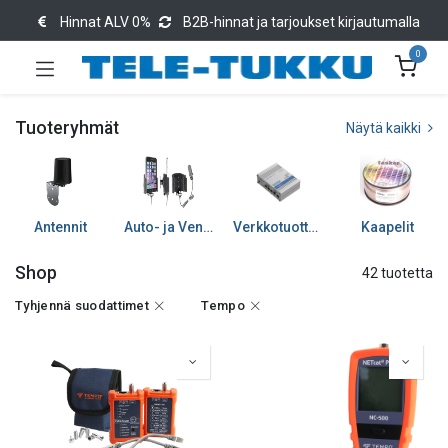
Hinnat ALV 0%
B2B-hinnat ja tarjoukset kirjautumalla
0
Tuoteryhmät
Näytä kaikki
Antennit
Auto- ja Venetarvikkeet
Verkkotuotteet
Kaapelit
Shop
42 tuotetta
Tyhjennä suodattimet
Tempo