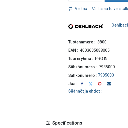
Vertaa
Lisää toivelistall
Oehlbac
Tuotenumero :
8800
EAN :
4003635088005
Tuoreryhmä :
PRO IN
Sähkönumero :
7935000
7935000
Sähkönumero :
Jaa :
Säännöt ja ehdot :
Specifications