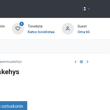
0
ini
Toivelista
Guest
Katso toivelistaa
Oma tili
Ota yhteyttä
-asennuskehys
skehys
 ostoskoriin