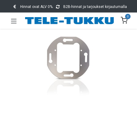
Hinnat ovat ALV 0%.
B2B-hinnat ja tarjoukset kirjautumalla
0