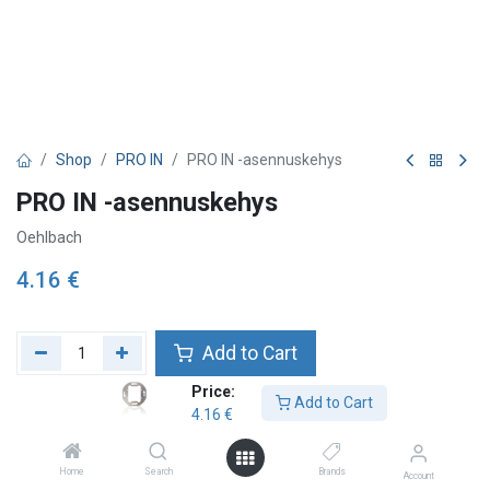
Shop
PRO IN
PRO IN -asennuskehys
PRO IN -asennuskehys
Oehlbach
4.16
€
Add to Cart
Price:
Add to wishlist
Add to Cart
4.16
€
Home
Search
Brands
Account