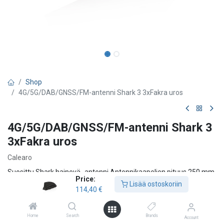
Shop
4G/5G/DAB/GNSS/FM-antenni Shark 3 3xFakra uros
4G/5G/DAB/GNSS/FM-antenni Shark 3
3xFakra uros
Calearo
Suosittu Shark hainevä -antenni Antennikaapelien pituus 250 mm.
Price:
12V Phantom jännnite, virrankulutus 50mA max
Lisää ostoskoriin
114,40
€
AM/FM liitin: FAKRA valkoinen uros
DAB liitin: FAKRA musta uros
GNSS liitin: FAKRA sininen uros
Home
Search
Brands
Account