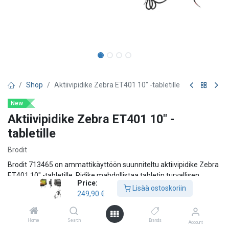
Shop
Aktiivipidike Zebra ET401 10" -tabletille
New
Aktiivipidike Zebra ET401 10" -
tabletille
Brodit
Brodit 713465 on ammattikäyttöön suunniteltu aktiivipidike Zebra
ET401 10" -tabletille. Pidike mahdollistaa tabletin turvallisen
Price:
kiinnityksen ja samanaikaisen latauksen, mikä tekee siitä
Lisää ostoskoriin
249,90
€
erinomaisen ratkaisun esimerkiksi ajoneuvoihin, trukkeihin,
varastoihin, logistiikkakeskuksiin, huoltoajoneuvoihin ja
teollisuusympäristöihin.
Home
Search
Brands
Account