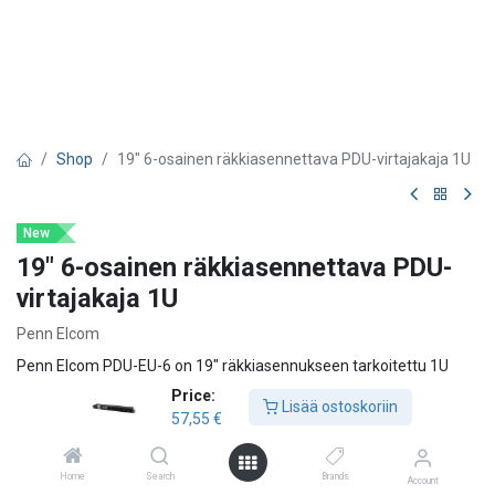
Shop
19" 6-osainen räkkiasennettava PDU-virtajakaja 1U
New
19" 6-osainen räkkiasennettava PDU-
virtajakaja 1U
Penn Elcom
Penn Elcom PDU-EU-6 on 19" räkkiasennukseen tarkoitettu 1U
korkuinen virtajakaja, joka tarjoaa kuusi Schuko-pistorasiaa AV-, IT-
Price:
Lisää ostoskoriin
ja tietoliikennelaitteiden virransyöttöön. Laite on suunniteltu
57,55
€
erityisesti laitekaappeihin ja räkkeihin, joissa tarvitaan luotettava ja
siisti verkkovirran jakelu. Sisäänrakennettu ylijännite- ja
Home
Search
Brands
salamasuojaus sekä automaattisulakkeella toteutettu
Account