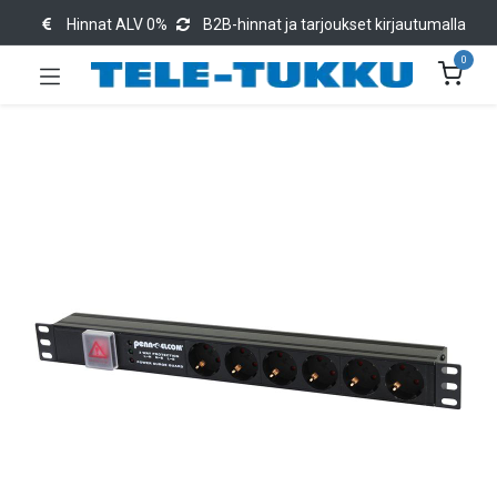
Hinnat ALV 0%
B2B-hinnat ja tarjoukset kirjautumalla
0