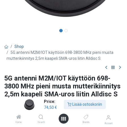
Shop
5G antenni M2M/IOT käyttöön 698-3800 MHz pieni musta
mutterikiinnitys 2,5m kaapeli SMA-uros liitin Alldisc S
5G antenni M2M/IOT käyttöön 698-
3800 MHz pieni musta mutterikiinnitys
2,5m kaapeli SMA-uros liitin Alldisc S
Price:
Smarteq / PCTEL
Lisää ostoskoriin
74,50
€
- Pienempikokoisempi versio Alldisc antennista - Matalaprofiilinen
ja kestävästi muotoilu - Tukee 2G, 3G, 4G, 5G taajuuksia -
Home
Search
Brands
Erinomainen RF -suorituskyky - Maataso riippumaton ja
Account