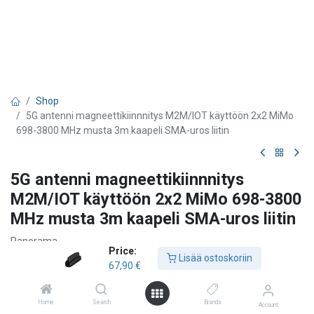
Shop
5G antenni magneettikiinnnitys M2M/IOT käyttöön 2x2 MiMo
698-3800 MHz musta 3m kaapeli SMA-uros liitin
5G antenni magneettikiinnnitys
M2M/IOT käyttöön 2x2 MiMo 698-3800
MHz musta 3m kaapeli SMA-uros liitin
Panorama
Price:
Lisää ostoskoriin
Magneettikiinnitys
67,90
€
2x2 MiMo 4G/5G
Kustannustehokas ratkaisu M2M- ja IoT-sovelluksiin
Home
Search
Brands
Valinnainen GPS/GNSS-elementti
Account