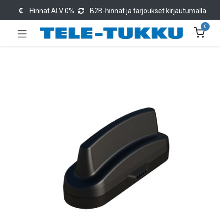
Hinnat ALV 0%
B2B-hinnat ja tarjoukset kirjautumalla
0