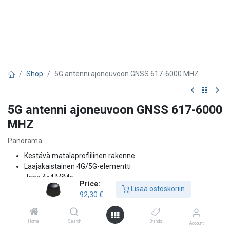
Shop
5G antenni ajoneuvoon GNSS 617-6000 MHZ
5G antenni ajoneuvoon GNSS 617-6000
MHZ
Panorama
Kestävä matalaprofiilinen rakenne
Laajakaistainen 4G/5G-elementti
Jopa 4x4 MiMo
Price:
Wi-Fi 2,4 & 4,9–7,2 GHz (Wi-Fi 6e)
Lisää ostoskoriin
92,30
€
Valinnainen GPS/GNSS/BeiDou -antenni
LGE-antenni on suunniteltu vaativiin olosuhteisiin, tarjoten
Home
Search
Brands
Account
laajakaistaisen 4G/5G-yhteyden
taajuusalueella
617–960 MHz