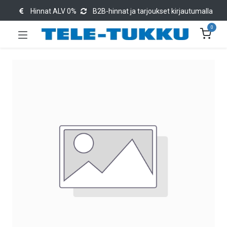
Hinnat ALV 0%
B2B-hinnat ja tarjoukset kirjautumalla
0