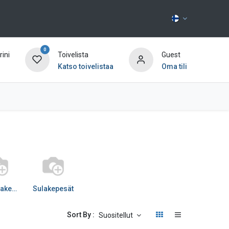
0
ini
Toivelista
Guest
Katso toivelistaa
Oma tili
Ota yhteyttä
Autosulakepesät
Sulakepesät
Sort By :
Suositellut