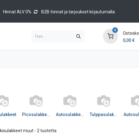
Hinnat ALV 0%
B2B-hinnat ja tarjoukset kirjautumalla
0
Ostoskor
0,00
€
Brands
Luettelot
Blog
Tapahtumat
ulakkeet
Picosulakkeet
Autosulakkeet
Tulppasulakkeet
tkisulakkeet muut
- 2 tuotetta