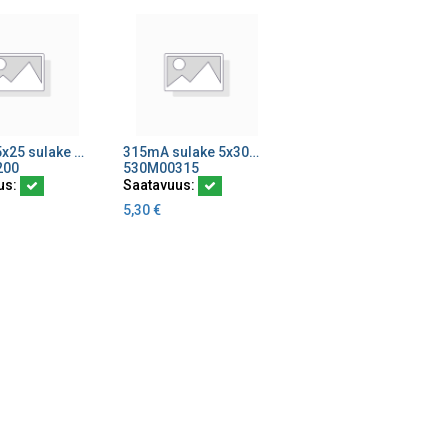
200mA 5x25 sulake hidas/10kpl
315mA sulake 5x30m 10kpl
ä ostoskoriin
Lisää ostoskoriin
200
530M00315
us:
Saatavuus:
5,30
€