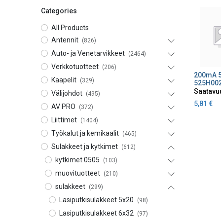
Categories
All Products
Antennit
(826)
Auto- ja Venetarvikkeet
(2464)
Verkkotuotteet
(206)
Lisä
Kaapelit
(329)
525H00
Saatavu
Välijohdot
(495)
5,81
€
AV PRO
(372)
Liittimet
(1404)
Työkalut ja kemikaalit
(465)
Sulakkeet ja kytkimet
(612)
kytkimet 0505
(103)
muovituotteet
(210)
sulakkeet
(299)
Lasiputkisulakkeet 5x20
(98)
Lasiputkisulakkeet 6x32
(97)