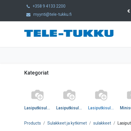
+358 9 4133 2200
myynti@tele-tukku.fi
Etusivu
Tuotteet
Kategoriat
Kategoriat
Lasiputkisulakkeet 5x20
Lasiputkisulakkeet 6x32
Lasiputkisulakkeet muut
Minis
Products
Sulakkeet ja kytkimet
sulakkeet
Lasipu