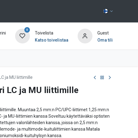
0
ini
Toivelista
Guest
Katso toivelistaa
Oma tili
Ota yhteyttä
 ja MU liittimille
 LC ja MU liittimille
liittimille. Muuntaa 2,5 mm:n PC/UPC-liittimet 1,25 mm:n
C- ja MU-liittimien kanssa Soveltuu käytettäväksi optisten
ettujen valonlähteiden kanssa, joissa on 2,5 mm:n
lemode- ja multimode-kuituliittimien kanssa Matala
koniumoksidi-kuituhylsyn kanssa.