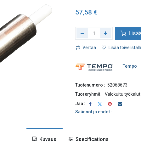
57,58
€
Lisää
Vertaa
Lisää toivelistall
Tempo
Tuotenumero :
52068673
Tuoreryhmä :
Valokuitu työkalut
Jaa :
Säännöt ja ehdot :
Kuvaus
Specifications