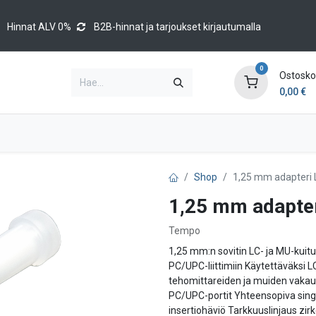
Hinnat ALV 0%
B2B-hinnat ja tarjoukset kirjautumalla
0
Ostoskor
0,00
€
Brands
Luettelot
Blog
Tapahtumat
Shop
1,25 mm adapteri LC
1,25 mm adapteri
Tempo
1,25 mm:n sovitin LC- ja MU-kuitu
PC/UPC-liittimiin Käytettäväksi L
tehomittareiden ja muiden vakaut
PC/UPC-portit Yhteensopiva sing
insertiohäviö Tarkkuuslinjaus zir