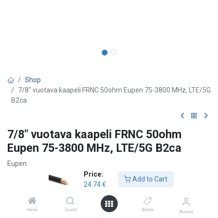
Shop
7/8" vuotava kaapeli FRNC 50ohm Eupen 75-3800 MHz, LTE/5G
B2ca
7/8" vuotava kaapeli FRNC 50ohm
Eupen 75-3800 MHz, LTE/5G B2ca
Eupen
Price:
EUCARAY RMC 78-G-HLFR-B2ca on säteilevä eli niin sanottu
Add to Cart
24.74
€
”vuotava” antennikaapeli, joka on suunniteltu laajakaistaiseen RF-
signaalin jakeluun vaativissa ympäristöissä. Kaapeli soveltuu
erinomaisesti käytettäväksi sisä- ja ulkotiloissa, kuten
Home
Search
Brands
Account