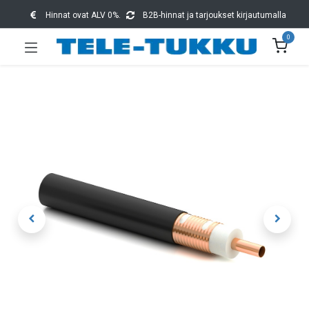
Hinnat ovat ALV 0%.
B2B-hinnat ja tarjoukset kirjautumalla
0