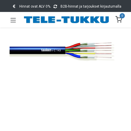
Hinnat ovat ALV 0%.
B2B-hinnat ja tarjoukset kirjautumalla
0