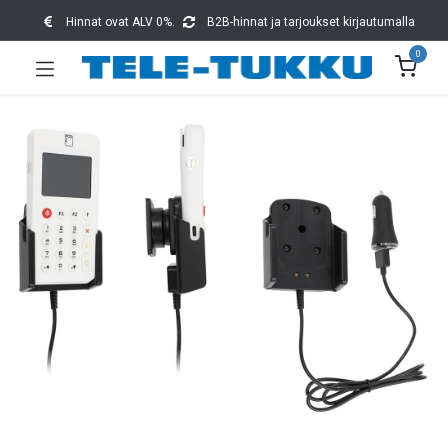
Hinnat ovat ALV 0%.
B2B-hinnat ja tarjoukset kirjautumalla
0