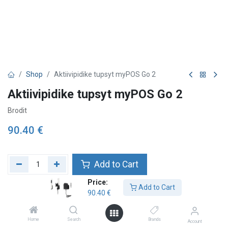
Shop
Aktiivipidike tupsyt myPOS Go 2
Aktiivipidike tupsyt myPOS Go 2
Brodit
90.40
€
Add to Cart
Price:
Add to wishlist
Add to Cart
90.40
€
Check availability
Home
Search
Brands
Account