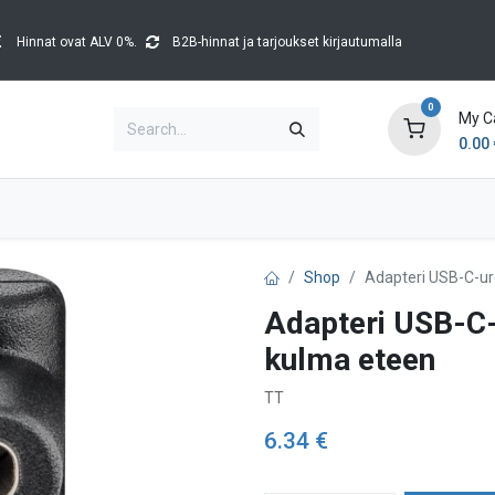
Hinnat ovat ALV 0%.
B2B-hinnat ja tarjoukset kirjautumalla
0
My C
0.00
Brands
Catalogues
Blog
Tapahtumat
Shop
Adapteri USB-C-u
Adapteri USB-C
kulma eteen
TT
6.34
€