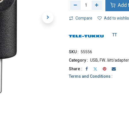
Add t
Compare
Add to wishlis
TT
SKU :
55556
Category :
USB, FW.. liitt/adapter
Share :
Terms and Conditions :