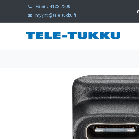
+358 9 4133 2200
myynti@tele-tukku.fi
Home
Products
Category