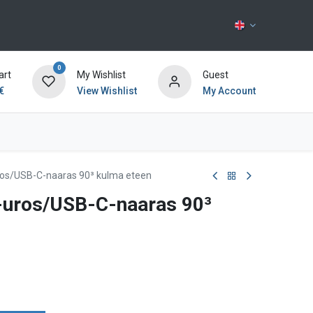
0
art
My Wishlist
Guest
€
View Wishlist
My Account
Contact us
ros/USB-C-naaras 90³ kulma eteen
-uros/USB-C-naaras 90³