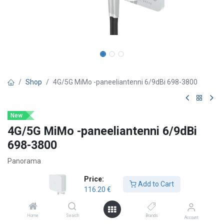
Shop
4G/5G MiMo -paneeliantenni 6/9dBi 698-3800
New
4G/5G MiMo -paneeliantenni 6/9dBi
698-3800
Panorama
2×2 MIMO-antenni 4G/5G-yhteyksille
Price:
Add to Cart
Kaksi laajakaistaista antennielementtiä, joissa keskivahva
116.20
€
vahvistus
Kestävä kotelo ulko- ja sisäkäyttöön
Home
Search
Brands
Sopii masto-, seinä- ja pöytäkiinnitykseen
Account