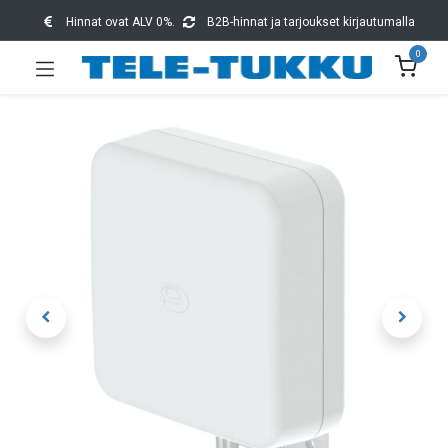
Hinnat ovat ALV 0%.
B2B-hinnat ja tarjoukset kirjautumalla
0