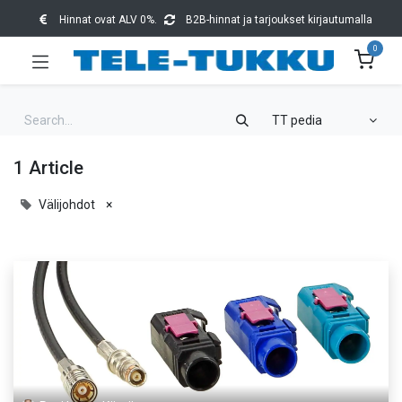
Hinnat ovat ALV 0%.
B2B-hinnat ja tarjoukset kirjautumalla
0
TT pedia
1 Article
Välijohdot
×