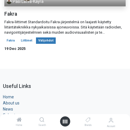
Pasi Latva-Käyrä
Fakra
Fakra-liittimet Standardoitu Fakra-järjestelmä on laajasti käytetty
liitäntätekniikka nykyaikaisissa ajoneuvoissa. Sitä käytetään radioiden,
navigointijärjestelmien sekä muiden audiovisuaalisten ja te...
Fakra
Liittimet
Välijohdot
19 Dec 2025
Useful Links
Home
About us
News
Sales terms
Rekisteri- ja ​evästeseloste
Home
Search
Brands
Account
Products