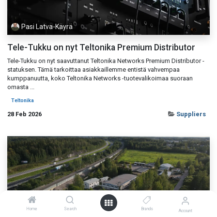
Pasi Latva-Käyrä
Tele-Tukku on nyt Teltonika Premium Distributor
Tele-Tukku on nyt saavuttanut Teltonika Networks Premium Distributor -
statuksen. Tämä tarkoittaa asiakkaillemme entistä vahvempaa
kumppanuutta, koko Teltonika Networks -tuotevalikoimaa suoraan
omasta ...
Teltonika
28 Feb 2026
Suppliers
Home
Search
Brands
Account
Pasi Latva-Käyrä