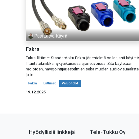
Pasi Latva-Käyrä
Fakra
Fakra-liittimet Standardoitu Fakra-järjestelmä on laajasti käytett
liitäntätekniikka nykyaikaisissa ajoneuvoissa. Sitä käytetään
radioiden, navigointijärjestelmien sekä muiden audiovisuaaliste
ja te...
Fakra
Liittimet
Välijohdot
19.12.2025
Hyödyllisiä linkkejä
Tele-Tukku Oy