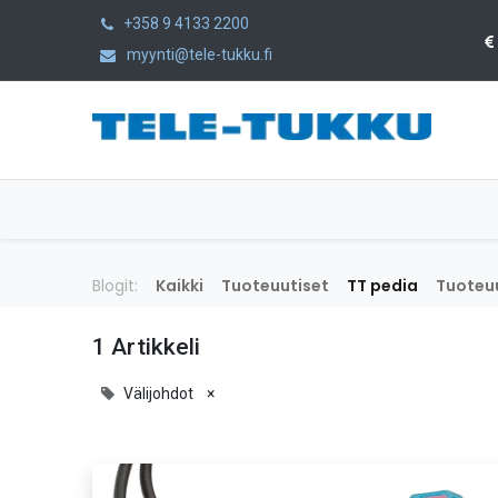
+358 9 4133 2200
myynti@tele-tukku.fi
Etusivu
Tuotteet
Kategoriat
Blogit:
Kaikki
Tuoteuutiset
TT pedia
Tuoteuu
1 Artikkeli
Välijohdot
×