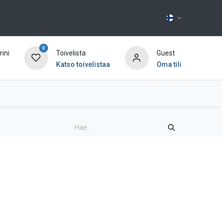
0
ini
Toivelista
Guest
Katso toivelistaa
Oma tili
Ota yhteyttä