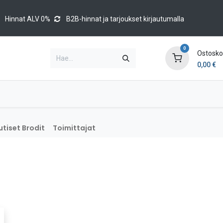
Hinnat ALV 0%
B2B-hinnat ja tarjoukset kirjautumalla
0
Ostoskor
0,00
€
Brands
Luettelot
Blog
Tapahtumat
tiset Brodit
Toimittajat