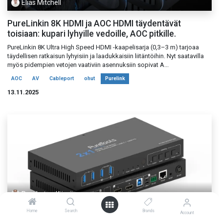
Elias Mitchell
PureLinkin 8K HDMI ja AOC HDMI täydentävät
toisiaan: kupari lyhyille vedoille, AOC pitkille.
PureLinkin 8K Ultra High Speed HDMI -kaapelisarja (0,3–3 m) tarjoaa
täydellisen ratkaisun lyhyisiin ja laadukkaisiin liitäntöihin. Nyt saatavilla
myös pidempien vetojen vaativiin asennuksiin sopivat A...
AOC
AV
Cableport
ohut
Purelink
13.11.2025
Pasi Latva-Käyrä
Home
Search
Brands
2x1 Dual Screen USB-C / HDMI KVM kytkin - 40G
Account