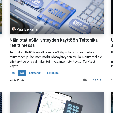
Paul Bergman
Näin otat eSIM-yhteyden käyttöön Teltonika-
reitittimessä
Teltonikan RutOS-sovelluksella eSIM-profiili voidaan ladata
R
reitittimeen puhelimen mobiilidatayhteyden avulla. Reitittimellä ei
T
siis tarvitse olla valmiiksi toimivaa internetyhteyttä. Tarvitset
m
käyttö...
k
4G
5G
Esimerkki
Teltonika
25.6.2026
TT pedia
1