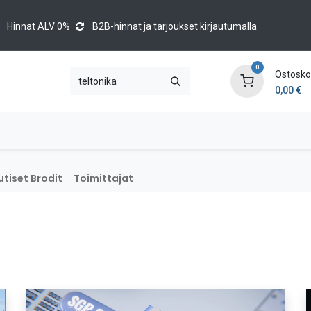
Hinnat ALV 0%
B2B-hinnat ja tarjoukset kirjautumalla
0
Ostoskor
0,00
€
Brands
Luettelot
Blog
Tapahtumat
tiset Brodit
Toimittajat