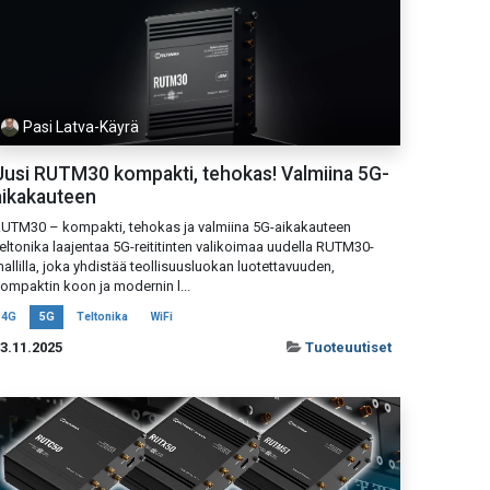
Pasi Latva-Käyrä
Uusi RUTM30 kompakti, tehokas! Valmiina 5G-
aikakauteen
UTM30 – kompakti, tehokas ja valmiina 5G-aikakauteen
eltonika laajentaa 5G-reititinten valikoimaa uudella RUTM30-
allilla, joka yhdistää teollisuusluokan luotettavuuden,
ompaktin koon ja modernin l...
4G
5G
Teltonika
WiFi
3.11.2025
Tuoteuutiset