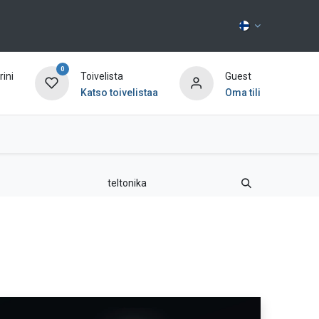
0
ini
Toivelista
Guest
Katso toivelistaa
Oma tili
Ota yhteyttä