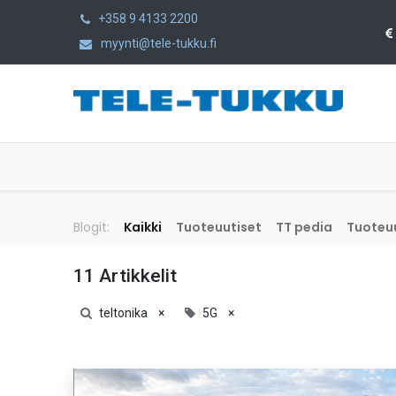
+358 9 4133 2200
myynti@tele-tukku.fi
Etusivu
Tuotteet
Kategoriat
Blogit:
Kaikki
Tuoteuutiset
TT pedia
Tuoteuu
11 Artikkelit
teltonika
×
5G
×