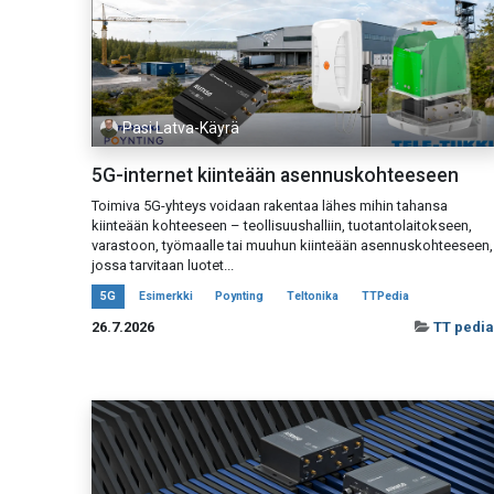
Pasi Latva-Käyrä
5G-internet kiinteään asennuskohteeseen
Toimiva 5G-yhteys voidaan rakentaa lähes mihin tahansa
kiinteään kohteeseen – teollisuushalliin, tuotantolaitokseen,
varastoon, työmaalle tai muuhun kiinteään asennuskohteeseen,
jossa tarvitaan luotet...
5G
Esimerkki
Poynting
Teltonika
TTPedia
26.7.2026
TT pedia