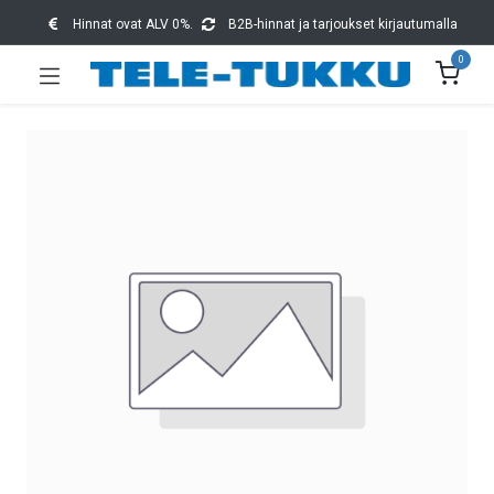
Hinnat ovat ALV 0%.
B2B-hinnat ja tarjoukset kirjautumalla
0