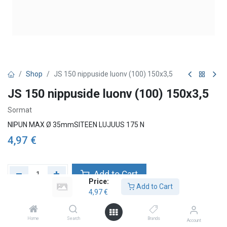
Shop
JS 150 nippuside luonv (100) 150x3,5
JS 150 nippuside luonv (100) 150x3,5
Sormat
NIPUN MAX Ø 35mmSITEEN LUJUUS 175 N
4,97
€
Add to Cart
Price:
Add to Cart
4,97
€
Lägg till önskelista
Check availability
Home
Search
Brands
Account