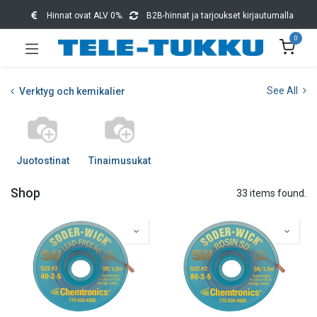
Hinnat ovat ALV 0%.
B2B-hinnat ja tarjoukset kirjautumalla
0
See All
Verktyg och kemikalier
Juotostinat
Tinaimusukat
Shop
33 items found.