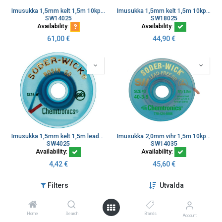
Imusukka 1,5mm kelt 1,5m 10kpl lead-free tyhjiöpakkaus
Imusukka 1,5mm kelt 1,5m 10kpl rosin sd tyhjiöpakkaus
SW14025
SW18025
Availability:
Availability:
61,00
€
44,90
€
Imusukka 1,5mm kelt 1,5m lead-free, 25 kpl pakkaus
Imusukka 2,0mm vihr 1,5m 10kpl lead-free tyhjiöpakkaus
SW4025
SW14035
Availability:
Availability:
4,42
€
45,60
€
Filters
Utvalda
Home
Search
Brands
Account