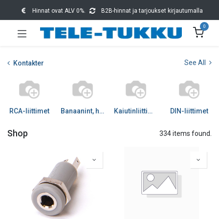
Hinnat ovat ALV 0%.
B2B-hinnat ja tarjoukset kirjautumalla
0
See All
Kontakter
RCA-liittimet
Banaanint, hauenleuat
Kaiutinliittimet
DIN-liittimet
Shop
334 items found.