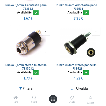
Runko 3,5mm 4 kontaktia paneeliin MJ-064H
Runko 3,5mm 4 kontaktia paneeliin MJ-079
733532
733531
Availability:
Availability:
1,67
€
3,35
€
Runko 3,5mm stereo mutterilla paneeliin MJ-074N
Runko 3,5mm stereo paneeliin MJ-073H Marushin
7335232
7335211
Availability:
Availability:
1,73
€
1,82
€
Filters
Utvalda
Home
Search
Brands
Account