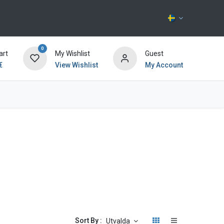
0
art
My Wishlist
Guest
€
View Wishlist
My Account
Kontakta oss
Sort By :
Utvalda