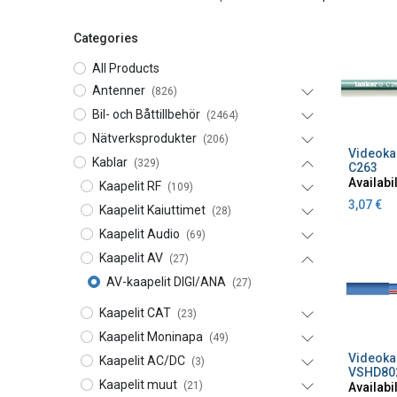
Categories
All Products
Antenner
(826)
Bil- och Båttillbehör
(2464)
Nätverksprodukter
(206)
A
Kablar
(329)
C263
Availabil
Kaapelit RF
(109)
3,07
€
Kaapelit Kaiuttimet
(28)
Kaapelit Audio
(69)
Kaapelit AV
(27)
AV-kaapelit DIGI/ANA
(27)
Kaapelit CAT
(23)
Kaapelit Moninapa
(49)
A
Kaapelit AC/DC
(3)
VSHD80
Kaapelit muut
(21)
Availabil