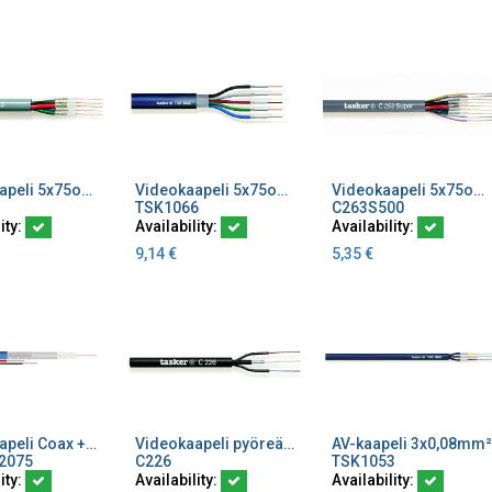
Videokaapeli 5x75ohm RGB liitin 5013179 POISTOHINTA
Videokaapeli 5x75ohm ø14,7mm²
Videokaapeli 5x75ohm+4x0,22 500m liitin 5013179
dd to Cart
Add to Cart
Add to Cart
TSK1066
C263S500
ity:
Availability:
Availability:
9,14
€
5,35
€
Videokaapeli Coax +2x0,75 sinin RG59 LSZH/Eca kamera BNC39C
Videokaapeli pyöreä ø6,6mm² 1x75ohm+2x0,50
AV-kaapeli 3x0,08mm²
dd to Cart
Add to Cart
Add to Cart
2075
C226
TSK1053
ity:
Availability:
Availability: