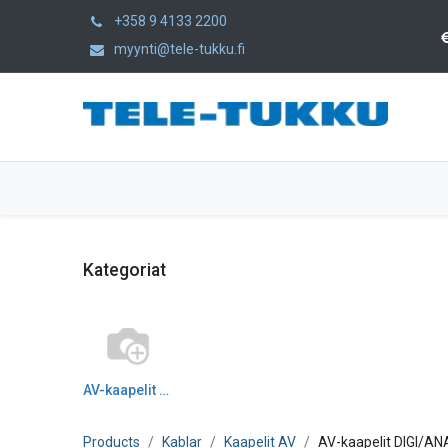
+358 9 4133 2200
myynti@tele-tukku.fi
Hem
Produkter
Kategorier
Kategoriat
AV-kaapelit DIGI/ANA
Products
Kablar
Kaapelit AV
AV-kaapelit DIGI/AN