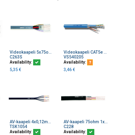
Videokaapeli 5x75ohm+4x0,22 liitin 5013179
Videokaapeli CAT5e + 2x0,5 sininen LSZH/Eca
Add to Cart
Add to Cart
C263S
VS540205
Availability:
Availability:
5,35
€
3,46
€
AV-kaapeli 4x0,12mm² litteä
AV-kaapeli 75ohm 1x75ohm+2x0,14 litteä, ulkomitta 3,4x10,4
Add to Cart
Add to Cart
TSK1054
C228
Availability:
Availability: