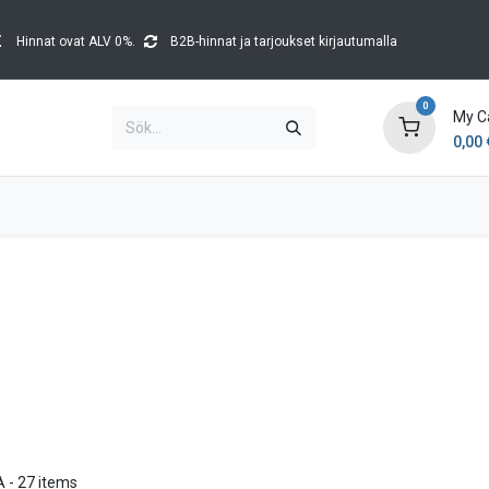
Hinnat ovat ALV 0%.
B2B-hinnat ja tarjoukset kirjautumalla
0
My C
0,00
Brands
Kataloger
Blog
Tapahtumat
A
- 27 items