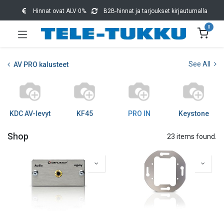
Hinnat ovat ALV 0%.
B2B-hinnat ja tarjoukset kirjautumalla
0
See All
AV PRO kalusteet
KDC AV-levyt
KF45
PRO IN
Keystone
Shop
23 items found.