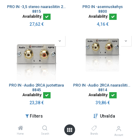
PRO IN -3,5 stereo naarasliitin 20cm kaapelilla
PRO IN -asennuskehys
8815
8800
Availability:
Availability:
27,62
€
4,16
€
PRO IN -Audio 2RCA juotettava
PRO IN -Audio 2RCA naarasliitin 20cm kaapelilla
8845
8814
Availability:
Availability:
23,38
€
39,86
€
Filters
Utvalda
Home
Search
Brands
Account